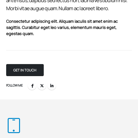
ante risus, dapibus sed lectus non, lacinia vestibulum nisi.
Morbi vitae augue quam. Nullam ac laoreet libero.
Consectetur adipiscing elit. Aliquam iaculis sit amet enim ac
sagittis. Curabitur eget leo varius, elementum mauris eget,
egestas quam.
GET IN TOUCH
FOLLOW ME