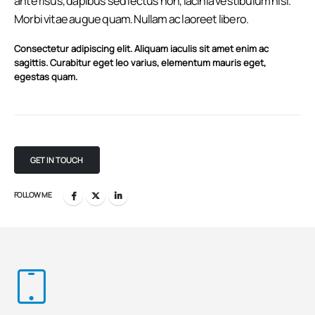
ante risus, dapibus sed lectus non, lacinia vestibulum nisi.
Morbi vitae augue quam. Nullam ac laoreet libero.
Consectetur adipiscing elit. Aliquam iaculis sit amet enim ac
sagittis. Curabitur eget leo varius, elementum mauris eget,
egestas quam.
GET IN TOUCH
FOLLOW ME