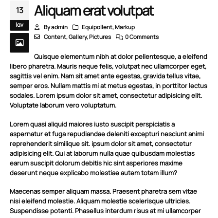
Aliquam erat volutpat
13
Ιαν
By
admin
Equipollent
,
Markup
Content
,
Gallery
,
Pictures
0 Comments
Quisque elementum nibh at dolor pellentesque, a eleifend
libero pharetra. Mauris neque felis, volutpat nec ullamcorper eget,
sagittis vel enim. Nam sit amet ante egestas, gravida tellus vitae,
semper eros. Nullam mattis mi at metus egestas, in porttitor lectus
sodales. Lorem ipsum dolor sit amet, consectetur adipisicing elit.
Voluptate laborum vero voluptatum.
Lorem quasi aliquid maiores iusto suscipit perspiciatis a
aspernatur et fuga repudiandae deleniti excepturi nesciunt animi
reprehenderit similique sit. ipsum dolor sit amet, consectetur
adipisicing elit. Qui at laborum nulla quae quibusdam molestias
earum suscipit dolorum debitis hic sint asperiores maxime
deserunt neque explicabo molestiae autem totam illum?
Maecenas semper aliquam massa. Praesent pharetra sem vitae
nisi eleifend molestie. Aliquam molestie scelerisque ultricies.
Suspendisse potenti. Phasellus interdum risus at mi ullamcorper