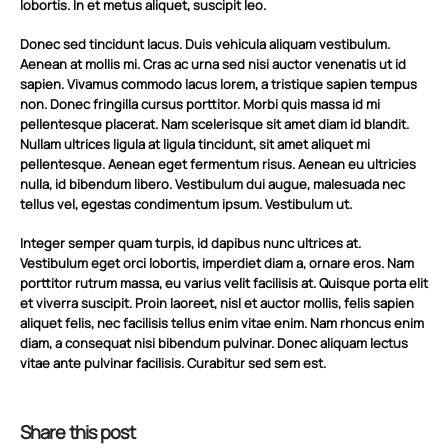
lobortis. In et metus aliquet, suscipit leo.
Donec sed tincidunt lacus. Duis vehicula aliquam vestibulum.
Aenean at mollis mi. Cras ac urna sed nisi auctor venenatis ut id
sapien. Vivamus commodo lacus lorem, a tristique sapien tempus
non. Donec fringilla cursus porttitor. Morbi quis massa id mi
pellentesque placerat. Nam scelerisque sit amet diam id blandit.
Nullam ultrices ligula at ligula tincidunt, sit amet aliquet mi
pellentesque. Aenean eget fermentum risus. Aenean eu ultricies
nulla, id bibendum libero. Vestibulum dui augue, malesuada nec
tellus vel, egestas condimentum ipsum. Vestibulum ut.
Integer semper quam turpis, id dapibus nunc ultrices at.
Vestibulum eget orci lobortis, imperdiet diam a, ornare eros. Nam
porttitor rutrum massa, eu varius velit facilisis at. Quisque porta elit
et viverra suscipit. Proin laoreet, nisl et auctor mollis, felis sapien
aliquet felis, nec facilisis tellus enim vitae enim. Nam rhoncus enim
diam, a consequat nisi bibendum pulvinar. Donec aliquam lectus
vitae ante pulvinar facilisis. Curabitur sed sem est.
Share this post