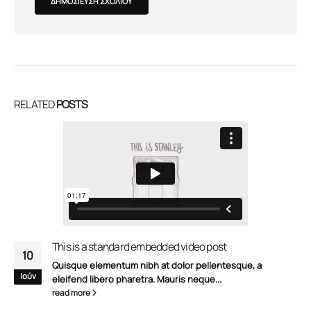
RELATED
POSTS
This is a standard embedded video post
10
Quisque elementum nibh at dolor pellentesque, a
Ιούν
eleifend libero pharetra. Mauris neque...
read more